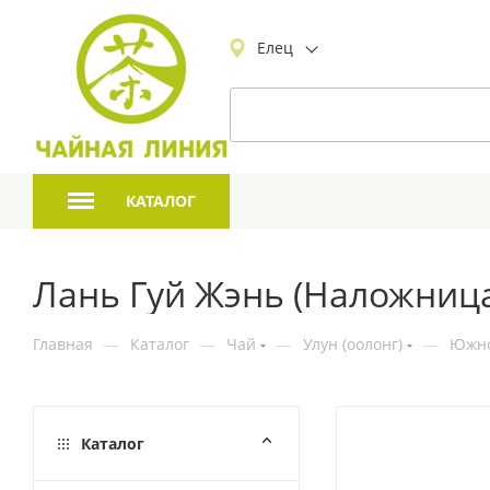
Елец
КАТАЛОГ
Лань Гуй Жэнь (Наложниц
Главная
—
Каталог
—
Чай
—
Улун (оолонг)
—
Южно
Каталог