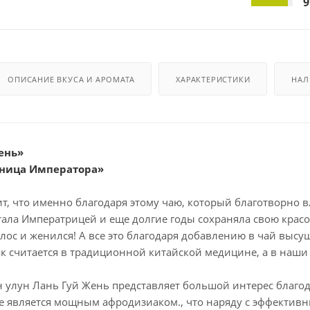
9
ОПИСАНИЕ ВКУСА И АРОМАТА
ХАРАКТЕРИСТИКИ
НАЛ
ень»
жница Императора»
ит, что именно благодаря этому чаю, который благотворно в
ала Императрицей и еще долгие годы сохраняла свою красот
ос и женился! А все это благодаря добавлению в чай высуш
ак считается в традиционной китайской медицине, а в на
 улун Лань Гуй Жень представляет большой интерес благод
же является мощным афродизиаком., что наряду с эффекти