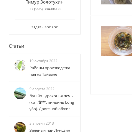
Тимур Золотухин
+7 (995) 384-08-08
ЗАДАТЬ ВОПРОС
Статьи
19 октября 2022
Районы производства
чая на Тайване
9 августа 2022
Лун Яо - драконья печь
(кит. 龙窑, пиньинь Lóng
yáo). Дровяной обжиг
3 апреля 2013
Зеленый чай Лунцзин