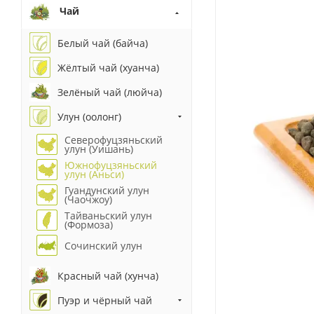
Чай
Белый чай (байча)
Жёлтый чай (хуанча)
Зелёный чай (люйча)
Улун (оолонг)
Северофуцзяньский
улун (Уишань)
Южнофуцзяньский
улун (Аньси)
Гуандунский улун
(Чаочжоу)
Тайваньский улун
(Формоза)
Сочинский улун
Красный чай (хунча)
Пуэр и чёрный чай