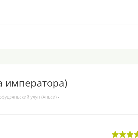
а императора)
фуцзяньский улун (Аньси)