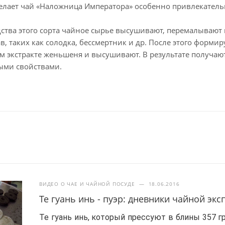
елает чай «Наложница Императора» особенно привлекател
ства этого сорта чайное сырье высушивают, перемалывают
в, таких как солодка, бессмертник и др. После этого форм
 экстракте женьшеня и высушивают. В результате получа
ыми свойствами.
ВИДЕО О ЧАЕ И ЧАЙНОЙ ПОСУДЕ
—
18.06.2016
Те гуань инь - пуэр: дневники чайной эк
Те гуань инь, который прессуют в блины 357 гр