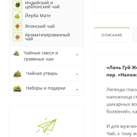
Индийский и
цейлонский чай
Йерба Мате
Японский чай
Ароматизированный
ОПИСАНИЕ
чай
Чайные смеси и
травяные чаи
«Лань Гуй Ж
Чайная утварь
пер. «Нало
Наборы и подарки
Легенда глас
наложница ст
шикарных вол
болезней», к
И для мужчин
Чай, к тому 