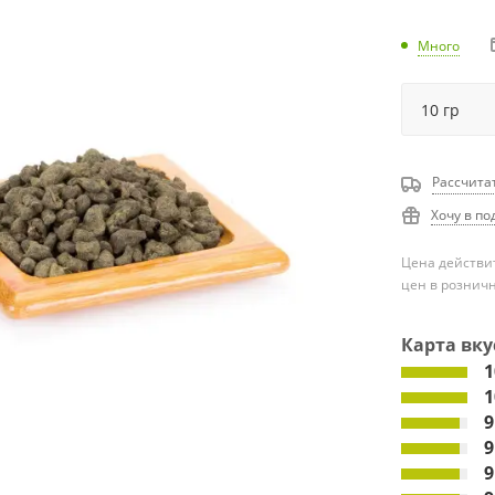
Много
Рассчита
Хочу в по
Цена действит
цен в рознич
Карта вку
1
1
9
9
9