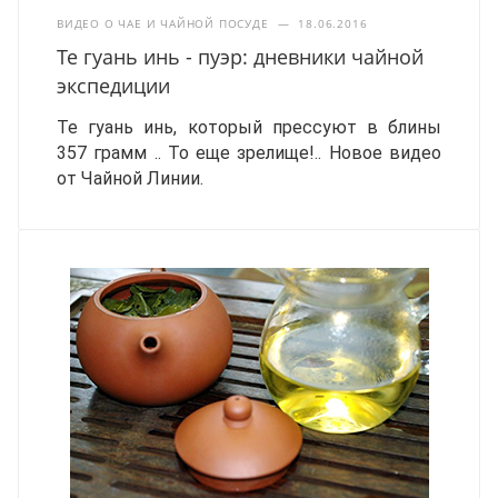
ВИДЕО О ЧАЕ И ЧАЙНОЙ ПОСУДЕ
—
18.06.2016
Те гуань инь - пуэр: дневники чайной
экспедиции
Те гуань инь, который прессуют в блины
357 грамм .. То еще зрелище!..
Новое видео
от Чайной Линии.