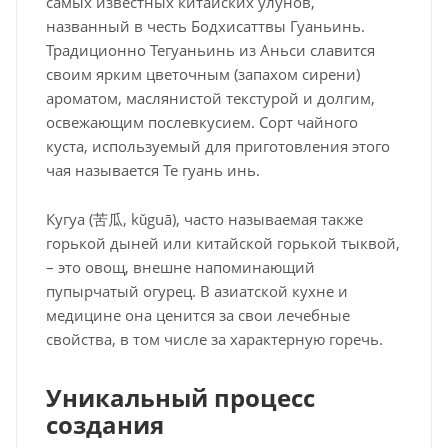
самых известных китайских улунов,
названный в честь Бодхисаттвы Гуаньинь.
Традиционно Тегуаньинь из Аньси славится
своим ярким цветочным (запахом сирени)
ароматом, маслянистой текстурой и долгим,
освежающим послевкусием. Сорт чайного
куста, используемый для приготовления этого
чая называется Те гуань инь.
Кугуа (苦瓜, kǔguā), часто называемая также
горькой дыней или китайской горькой тыквой,
– это овощ, внешне напоминающий
пупырчатый огурец. В азиатской кухне и
медицине она ценится за свои лечебные
свойства, в том числе за характерную горечь.
Уникальный процесс
создания