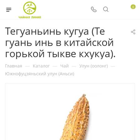
0
Тегуаньинь кугуа (Те
гуань инь в китайской
горькой тыкве кхукуа).
Главная
—
Каталог
—
Чай
—
Улун (оолонг)
—
Южнофуцзяньский улун (Аньси)