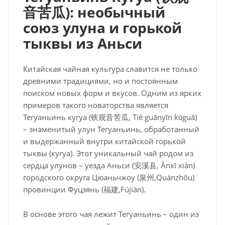
音苦瓜
): необычный
союз улуна и горькой
тыквы из Аньси
Китайская чайная культура славится не только
древними традициями, но и постоянным
поиском новых форм и вкусов. Одним из ярких
примеров такого новаторства является
Тегуаньинь кугуа (铁观音苦瓜, Tiě guānyīn kǔguā)
– знаменитый улун Тегуаньинь, обработанный
и выдержанный внутри китайской горькой
тыквы (кугуа). Этот уникальный чай родом из
сердца улунов – уезда Аньси (安溪县, Ānxī xiàn)
городского округа Цюаньчжоу (泉州,Quánzhōu)
провинции Фуцзянь (福建,Fújiàn).
В основе этого чая лежит Тегуаньинь – один из