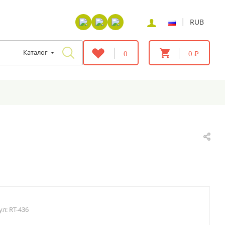
|
RUB
Каталог
0
0 ₽
ул:
RT-436