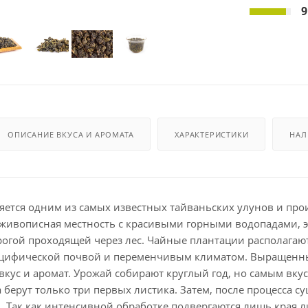
9
ОПИСАНИЕ ВКУСА И АРОМАТА
ХАРАКТЕРИСТИКИ
НАЛ
ется одним из самых известных тайваньских улунов и произр
живописная местность с красивыми горными водопадами, 
огой проходящей через лес. Чайные плантации располагаю
ецифической почвой и переменчивым климатом. Выращенный 
кус и аромат. Урожай собирают круглый год, но самым вку
 берут только три первых листика. Затем, после процесса с
 Так как интенсивной обработке подвергаются лишь края ли