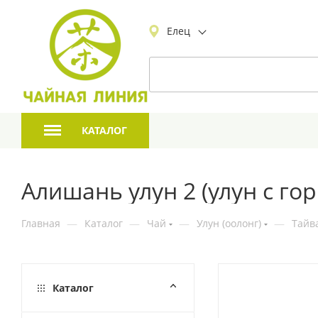
Елец
КАТАЛОГ
Алишань улун 2 (улун с го
Главная
—
Каталог
—
Чай
—
Улун (оолонг)
—
Тайв
Каталог