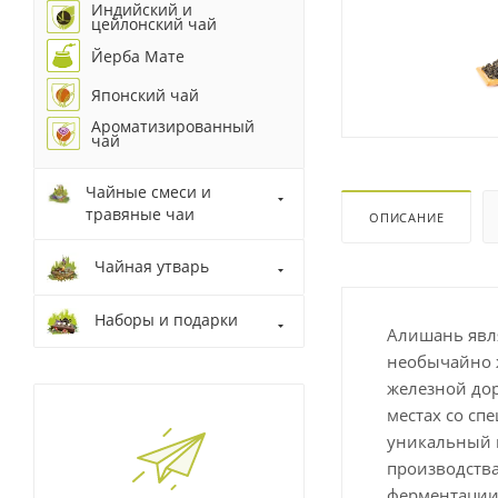
Индийский и
цейлонский чай
Йерба Мате
Японский чай
Ароматизированный
чай
Чайные смеси и
травяные чаи
ОПИСАНИЕ
Чайная утварь
Наборы и подарки
Алишань явля
необычайно 
железной дор
местах со сп
уникальный в
производства
ферментации.