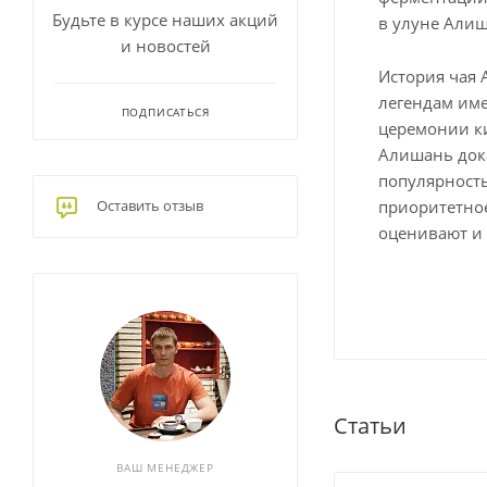
Будьте в курсе наших акций
в улуне Алиш
и новостей
История чая 
легендам име
ПОДПИСАТЬСЯ
церемонии ки
Алишань дока
популярность
приоритетное
Оставить отзыв
оценивают и
Статьи
ВАШ МЕНЕДЖЕР