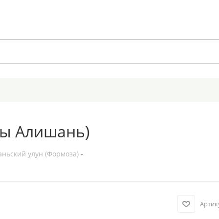
ры Алишань)
аньский улун (Формоза)
Артик