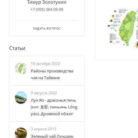
Тимур Золотухин
+7 (995) 384-08-08
ЗАДАТЬ ВОПРОС
Статьи
19 октября 2022
Районы производства
чая на Тайване
9 августа 2022
Лун Яо - драконья печь
(кит. 龙窑, пиньинь Lóng
yáo). Дровяной обжиг
3 апреля 2013
Зеленый чай Лунцзин