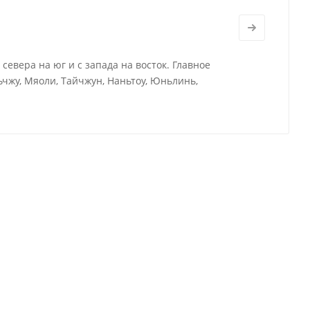
евера на юг и с запада на восток. Главное
ьчжу, Мяоли, Тайчжун, Наньтоу, Юньлинь,