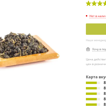
Нет в нали
Наши менеджеры
Хочу в по
Цена действит
цен в рознич
Карта вку
8
8
8
8
8