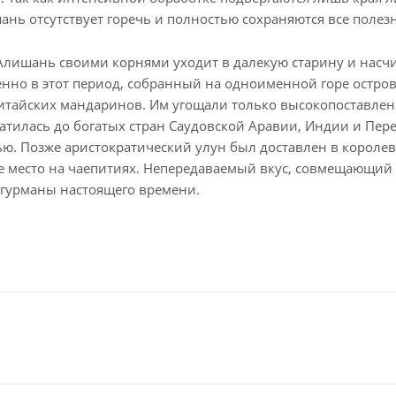
ань отсутствует горечь и полностью сохраняются все полез
Алишань своими корнями уходит в далекую старину и насчи
нно в этот период, собранный на одноименной горе остров
тайских мандаринов. Им угощали только высокопоставленн
тилась до богатых стран Саудовской Аравии, Индии и Пере
ю. Позже аристократический улун был доставлен в короле
 место на чаепитиях. Непередаваемый вкус, совмещающий о
 гурманы настоящего времени.