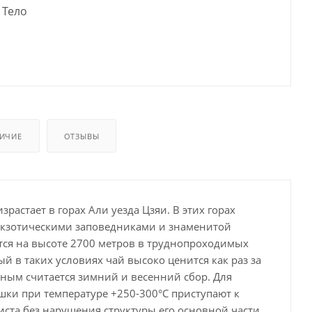
Тело
ИЧИЕ
ОТЗЫВЫ
астает в горах Али уезда Цзяи. В этих горах
экзотическими заповедниками и знаменитой
тся на высоте 2700 метров в труднопроходимых
в таких условиях чай высоко ценится как раз за
сным считается зимний и весенний сбор. Для
ушки при температуре +250-300°С приступают к
ста без нарушения структуры его основной части,