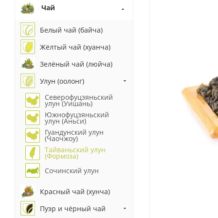
Чай
Белый чай (байча)
Жёлтый чай (хуанча)
Зелёный чай (люйча)
Улун (оолонг)
Северофуцзяньский
улун (Уишань)
Южнофуцзяньский
улун (Аньси)
Гуандунский улун
(Чаочжоу)
Тайваньский улун
(Формоза)
Сочинский улун
Красный чай (хунча)
Пуэр и чёрный чай