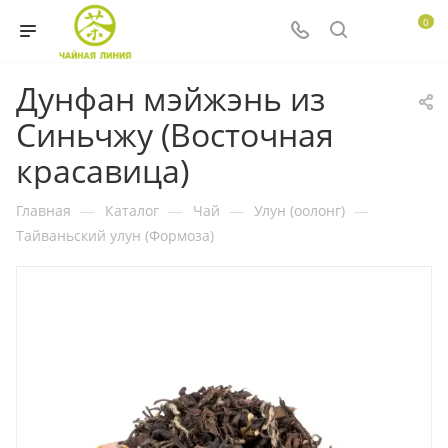
0
Дунфан мэйжэнь из
Синьчжу (Восточная
красавица)
Главная
—
Каталог
—
Чай
—
Улун (оолонг)
—
Тайваньский улун (Формоза)