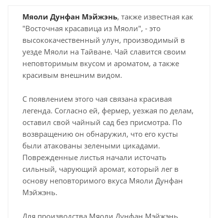
Мяоли Дунфан Мэйжэнь
, также известная как
"Восточная красавица из Мяоли", - это
высококачественный улун, производимый в
уезде Мяоли на Тайване. Чай славится своим
неповторимым вкусом и ароматом, а также
красивым внешним видом.
С появлением этого чая связана красивая
легенда. Согласно ей, фермер, уезжая по делам,
оставил свой чайный сад без присмотра. По
возвращению он обнаружил, что его кусты
были атакованы зелеными цикадами.
Поврежденные листья начали источать
сильный, чарующий аромат, который лег в
основу неповторимого вкуса Мяоли Дунфан
Мэйжэнь.
Для производства Мяоли Дунфан Мэйжэнь