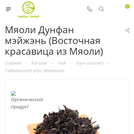
0
Мяоли Дунфан
мэйжэнь (Восточная
красавица из Мяоли)
Главная
—
Каталог
—
Чай
—
Улун (оолонг)
—
Тайваньский улун (Формоза)