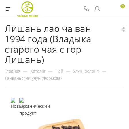
0
Лишань лао ча ван
1994 года (Владыка
старого чая с гор
Лишань)
Главная
—
Каталог
—
Чай
—
Улун (оолонг)
—
Тайваньский улун (Формоза)