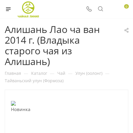
0
Алишань Лао ча ван
2014 г. (Владыка
старого чая из
Алишань)
Главная
—
Каталог
—
Чай
—
Улун (оолонг)
—
Тайваньский улун (Формоза)