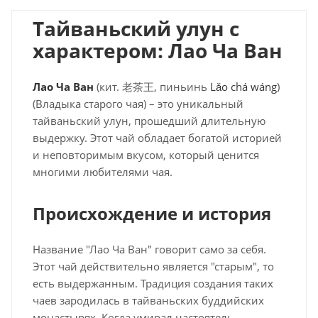
Тайваньский улун с
характером: Лао Ча Ван
Лао Ча Ван
(кит. 老茶王, пиньинь
Lǎo chá wáng
)
(Владыка старого чая) – это уникальный
тайваньский улун, прошедший длительную
выдержку. Этот чай обладает богатой историей
и неповторимым вкусом, который ценится
многими любителями чая.
Происхождение и история
Название "Лао Ча Ван" говорит само за себя.
Этот чай действительно является "старым", то
есть выдержанным. Традиция создания таких
чаев зародилась в тайваньских буддийских
монастырях. Когда умирал настоятель