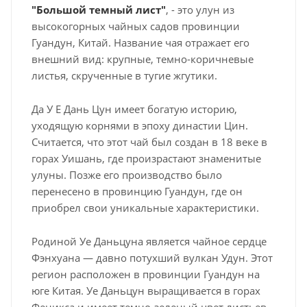
"Большой темный лист"
, - это улун из
высокогорных чайных садов провинции
Гуандун, Китай. Название чая отражает его
внешний вид: крупные, темно-коричневые
листья, скрученные в тугие жгутики.
Да У Е Дань Цун имеет богатую историю,
уходящую корнями в эпоху династии Цин.
Считается, что этот чай был создан в 18 веке в
горах Уишань, где произрастают знаменитые
улуны. Позже его производство было
перенесено в провинцию Гуандун, где он
приобрел свои уникальные характеристики.
Родиной Уе Даньцуна является чайное сердце
Фэнхуана — давно потухший вулкан Удун. Этот
регион расположен в провинции Гуандун на
юге Китая. Уе Даньцун выращивается в горах
Феникса и имеет темно-зеленый цвет листьев.