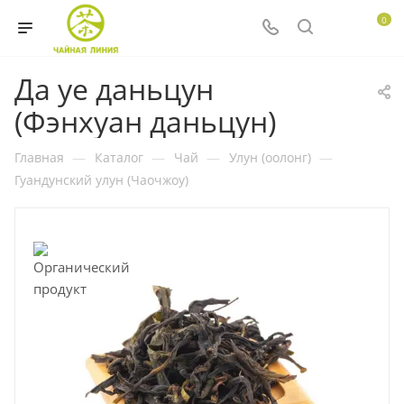
0
Да уе даньцун
(Фэнхуан даньцун)
Главная
—
Каталог
—
Чай
—
Улун (оолонг)
—
Гуандунский улун (Чаочжоу)