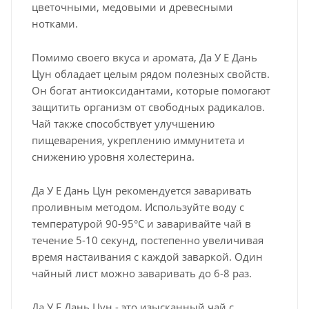
цветочными, медовыми и древесными
нотками.
Помимо своего вкуса и аромата, Да У Е Дань
Цун обладает целым рядом полезных свойств.
Он богат антиоксидантами, которые помогают
защитить организм от свободных радикалов.
Чай также способствует улучшению
пищеварения, укреплению иммунитета и
снижению уровня холестерина.
Да У Е Дань Цун рекомендуется заваривать
проливным методом. Используйте воду с
температурой 90-95°C и заваривайте чай в
течение 5-10 секунд, постепенно увеличивая
время настаивания с каждой заваркой. Один
чайный лист можно заваривать до 6-8 раз.
Да У Е Дань Цун - это изысканный чай с