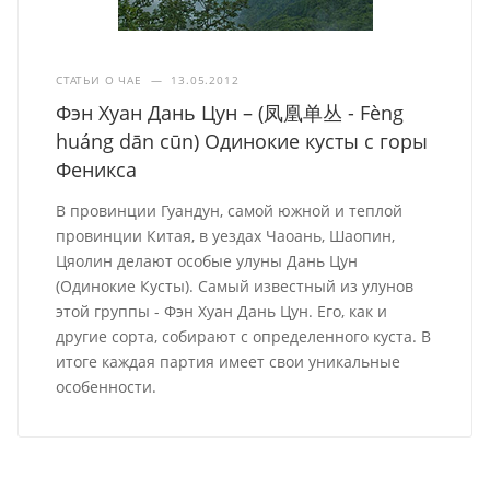
СТАТЬИ О ЧАЕ
—
13.05.2012
Фэн Хуан Дань Цун – (凤凰单丛 - Fèng
huáng dān cūn) Одинокие кусты с горы
Феникса
В провинции Гуандун, самой южной и теплой
провинции Китая, в уездах Чаоань, Шаопин,
Цяолин делают особые улуны Дань Цун
(Одинокие Кусты). Самый известный из улунов
этой группы - Фэн Хуан Дань Цун. Его, как и
другие сорта, собирают с определенного куста. В
итоге каждая партия имеет свои уникальные
особенности.