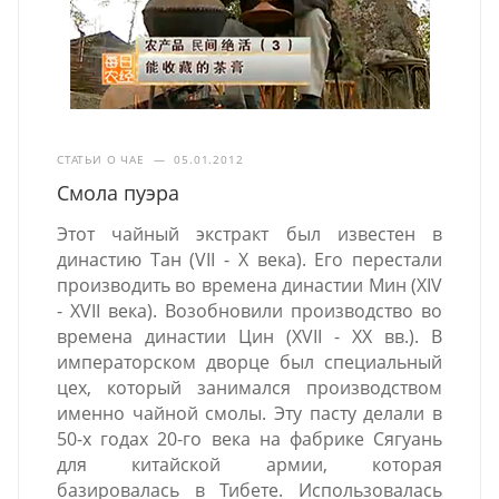
СТАТЬИ О ЧАЕ
—
05.01.2012
Смола пуэра
Этот чайный экстракт был известен в
династию Тан (VII - X века). Его перестали
производить во времена династии Мин (XIV
- XVII века). Возобновили производство во
времена династии Цин (XVII - XX вв.). В
императорском дворце был специальный
цех, который занимался производством
именно чайной смолы.
Эту пасту делали в
50-х годах 20-го века на фабрике Сягуань
для китайской армии, которая
базировалась в Тибете. Использовалась