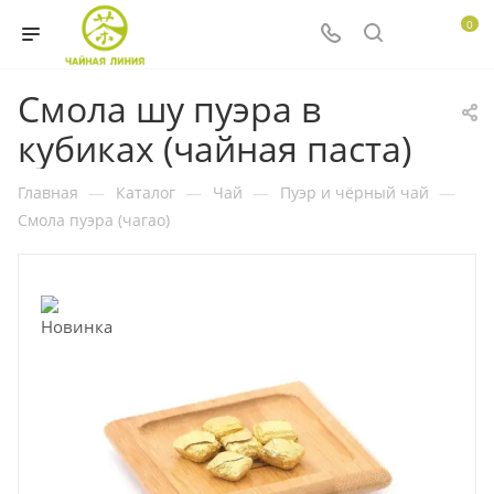
0
Смола шу пуэра в
кубиках (чайная паста)
Главная
—
Каталог
—
Чай
—
Пуэр и чёрный чай
—
Смола пуэра (чагао)