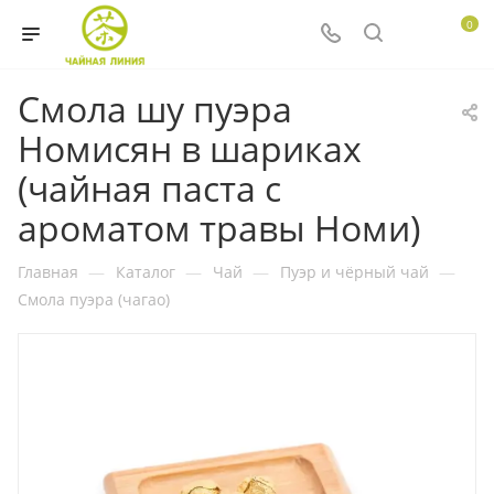
0
Смола шу пуэра
Номисян в шариках
(чайная паста с
ароматом травы Номи)
Главная
—
Каталог
—
Чай
—
Пуэр и чёрный чай
—
Смола пуэра (чагао)