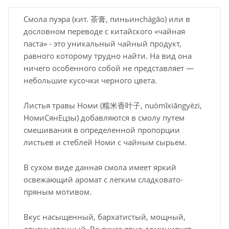
Смола пуэра (кит. 茶膏, пиньинchágāo) или в
дословном переводе с китайского «чайная
паста» - это уникальный чайный продукт,
равного которому трудно найти. На вид она
ничего особенного собой не представляет —
небольшие кусочки черного цвета.
Листья травы Номи (糯米香叶子, nuòmǐxiāngyèzi,
НомиСянЕцзы) добавляются в смолу путем
смешивания в определенной пропорции
листьев и стеблей Номи с чайным сырьем.
В сухом виде данная смола имеет яркий
освежающий аромат с легким сладковато-
пряным мотивом.
Вкус насыщенный, бархатистый, мощный,
двусмысленный. Во вкусе явно доминирует