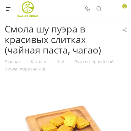
0
Смола шу пуэра в
красивых слитках
(чайная паста, чагао)
Главная
—
Каталог
—
Чай
—
Пуэр и чёрный чай
—
Смола пуэра (чагао)