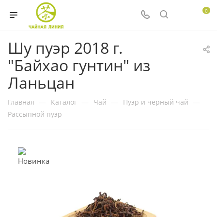
0
Шу пуэр 2018 г.
"Байхао гунтин" из
Ланьцан
Главная
—
Каталог
—
Чай
—
Пуэр и чёрный чай
—
Рассыпной пуэр