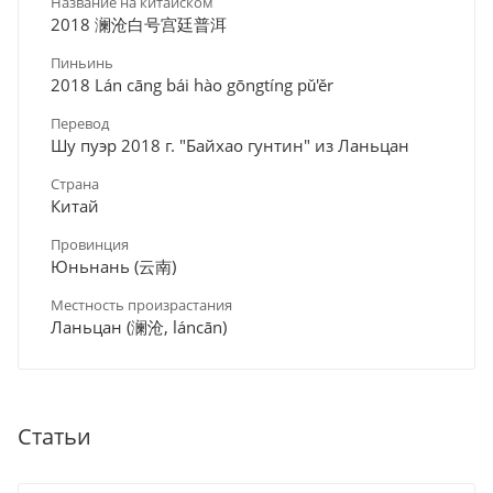
Название на китайском
2018 澜沧白号宫廷普洱
Пиньинь
2018 Lán cāng bái hào gōngtíng pǔ'ěr
Перевод
Шу пуэр 2018 г. "Байхао гунтин" из Ланьцан
Страна
Китай
Провинция
Юньнань (云南)
Местность произрастания
Ланьцан (澜沧, láncān)
Статьи