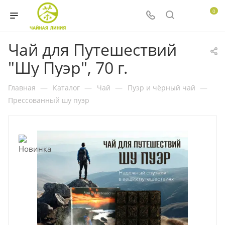
0
Чай для Путешествий
"Шу Пуэр", 70 г.
Главная
—
Каталог
—
Чай
—
Пуэр и чёрный чай
—
Прессованный шу пуэр