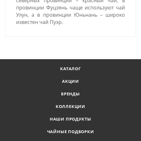
северных провинций – красный чай, в
провинции Фуцзянь чаще используют чай
Улун, а в провинции Юньнань – широко
известен чай Пуэр.
КАТАЛОГ
АКЦИИ
БРЕНДЫ
КОЛЛЕКЦИИ
НАШИ ПРОДУКТЫ
ЧАЙНЫЕ ПОДБОРКИ