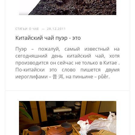
СТАТЬИ О ЧАЕ
—
28.12.2011
Китайский чай пуэр - это
Пуэр – пожалуй, самый известный на
сегодняшний день китайский чай, хотя
производится он сейчас не только в Китае .
По-китайски это слово пишется двумя
иероглифами – 普 洱, на пиньине – pǔěr.