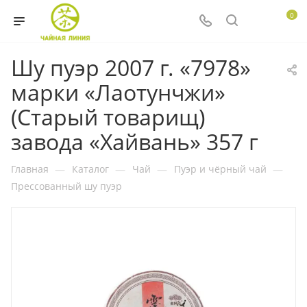
0
Шу пуэр 2007 г. «7978»
марки «Лаотунчжи»
(Старый товарищ)
завода «Хайвань» 357 г
Главная
—
Каталог
—
Чай
—
Пуэр и чёрный чай
—
Прессованный шу пуэр