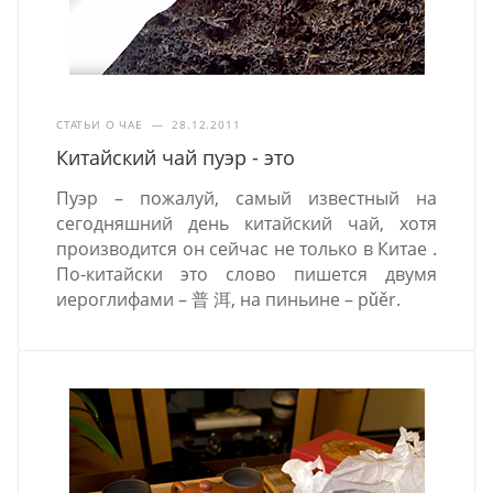
СТАТЬИ О ЧАЕ
—
28.12.2011
Китайский чай пуэр - это
Пуэр – пожалуй, самый известный на
сегодняшний день китайский чай, хотя
производится он сейчас не только в Китае .
По-китайски это слово пишется двумя
иероглифами – 普 洱, на пиньине – pǔěr.