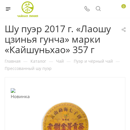
0
Шу пуэр 2017 г. «Лаошу
цзинья гунча» марки
«Кайшуньхао» 357 г
Главная
—
Каталог
—
Чай
—
Пуэр и чёрный чай
—
Прессованный шу пуэр