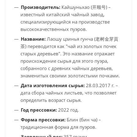
Производитель:
Кайшуньхао (开顺号) –
известный китайский чайный завод,
специализирующийся на производстве
высококачественных пуэров.
Название:
Лаошу цзинья гунча (老树金芽貢
茶) переводится как "чай из золотых почек
старых деревьев". Это название отражает
происхождение сырья для этого пуэра,
собранного с древних чайных деревьев,
знаменитых своими золотистыми почками.
Дата изготовления сырья:
28.03.2017 г. –
дата сбора чайных листьев, что позволяет
определить возраст сырья.
Год прессовки:
2022 год.
Форма прессовки:
Блин (бин ча) –
традиционная форма для пуэров.
Заявленный вес:
357 грамм.