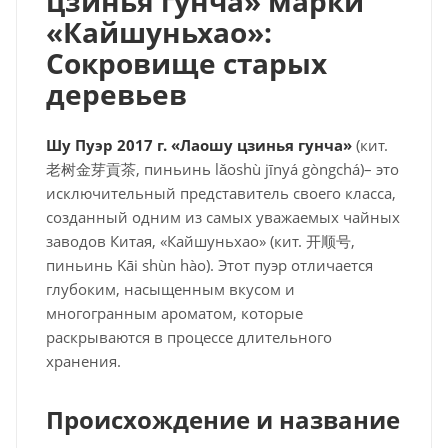
цзинья гунча» марки
«Кайшуньхао»:
Сокровище старых
деревьев
Шу Пуэр 2017 г. «Лаошу цзинья гунча»
(кит.
老树金芽貢茶, пиньинь lǎoshù jīnyá gòngchá)– это
исключительный представитель своего класса,
созданный одним из самых уважаемых чайных
заводов Китая, «Кайшуньхао» (кит. 开顺号,
пиньинь Kāi shùn hào). Этот пуэр отличается
глубоким, насыщенным вкусом и
многогранным ароматом, которые
раскрываются в процессе длительного
хранения.
Происхождение и название