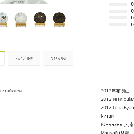
0
0
0
0
НАЛИЧИЕ
ОТЗЫВЫ
китайском
2012年布朗山
2012 Nián bùlǎ
2012 Гора Бул
Китай
Юньнань (云南
Мэнхай (勐海)