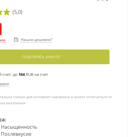
(5,0)
Нашли дешевле?
чии
ПОДОБРАТЬ АНАЛОГ
 счет:
до
164
RUB на счет
дарок
ельна только для интернет-магазина и может отличаться от
ных магазинах
са:
Насыщенность
Послевкусие