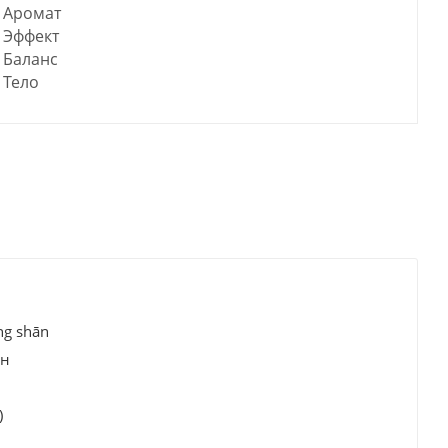
Аромат
Эффект
Баланс
Тело
ng shān
ан
)