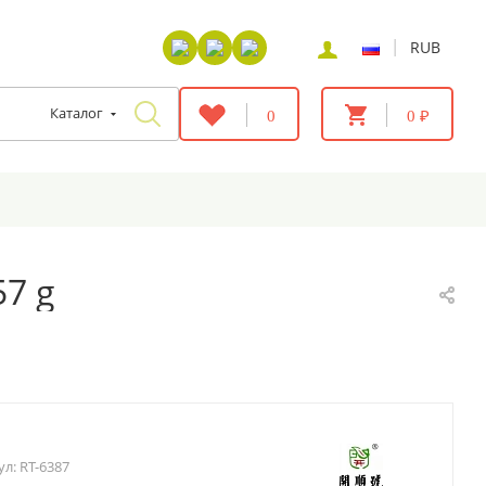
|
RUB
Каталог
0
0 ₽
57 g
ул:
RT-6387