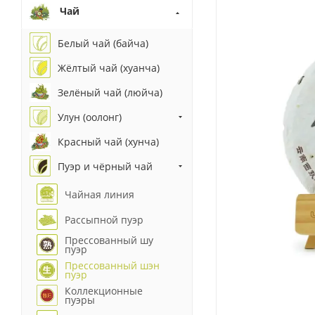
Чай
Белый чай (байча)
Жёлтый чай (хуанча)
Зелёный чай (люйча)
Улун (оолонг)
Красный чай (хунча)
Пуэр и чёрный чай
Чайная линия
Рассыпной пуэр
Прессованный шу
пуэр
Прессованный шэн
пуэр
Коллекционные
пуэры