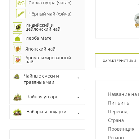
Смола пуэра (чагао)
Чёрный чай (хэйча)
Индийский и
цейлонский чай
Йерба Мате
Японский чай
Ароматизированный
ХАРАКТЕРИСТИКИ
чай
Чайные смеси и
травяные чаи
Название на 
Чайная утварь
Пиньинь
Перевод
Наборы и подарки
Страна
Провинция
Регион