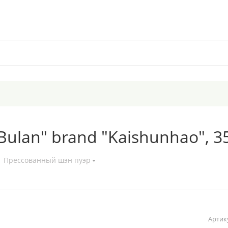
Bulan" brand "Kaishunhao", 3
Прессованный шэн пуэр
Артик