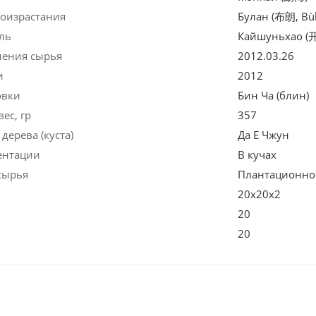
роизрастания
Булан (布朗, Bùl
ль
Кайшуньхао 
ления сырья
2012.03.26
и
2012
овки
Бин Ча (блин)
ес, гр
357
дерева (куста)
Да Е Чжун
ентации
В кучах
сырья
Плантационно
20х20х2
20
20