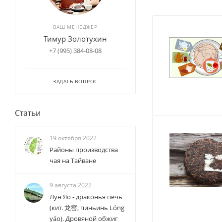
ВАШ МЕНЕДЖЕР
Тимур Золотухин
+7 (995) 384-08-08
ЗАДАТЬ ВОПРОС
Статьи
19 октября 2022
Районы производства
чая на Тайване
9 августа 2022
Лун Яо - драконья печь
(кит. 龙窑, пиньинь Lóng
yáo). Дровяной обжиг