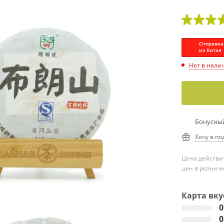
Отправка
из Китая
Нет в нали
Бонусный
Хочу в по
Цена действит
цен в рознич
Карта вку
0
0