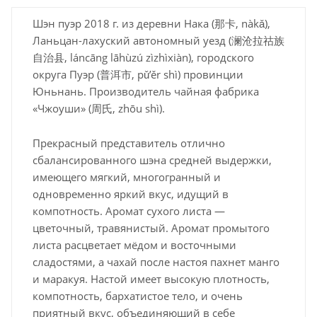
Шэн пуэр 2018 г. из деревни Нака (那卡, nàkǎ),
Ланьцан-лахуский автономный уезд (澜沧拉祜族
自治县, láncāng lāhùzú zìzhìxiàn), городского
округа Пуэр (普洱市, pǔ’ěr shì) провинции
Юньнань. Производитель чайная фабрика
«Чжоуши» (周氏, zhōu shì).
Прекрасный представитель отлично
сбалансированного шэна средней выдержки,
имеющего мягкий, многогранный и
одновременно яркий вкус, идущий в
компотность. Аромат сухого листа —
цветочный, травянистый. Аромат промытого
листа расцветает мёдом и восточными
сладостями, а чахай после настоя пахнет манго
и маракуя. Настой имеет высокую плотность,
компотность, бархатистое тело, и очень
приятный вкус, объединяющий в себе