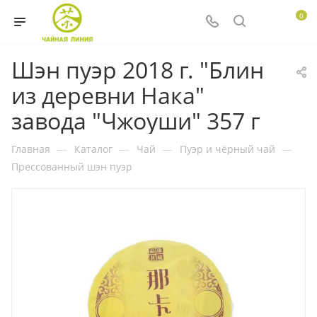
0
Шэн пуэр 2018 г. "Блин
из деревни Нака"
завода "Чжоуши" 357 г
Главная
—
Каталог
—
Чай
—
Пуэр и чёрный чай
—
Прессованный шэн пуэр