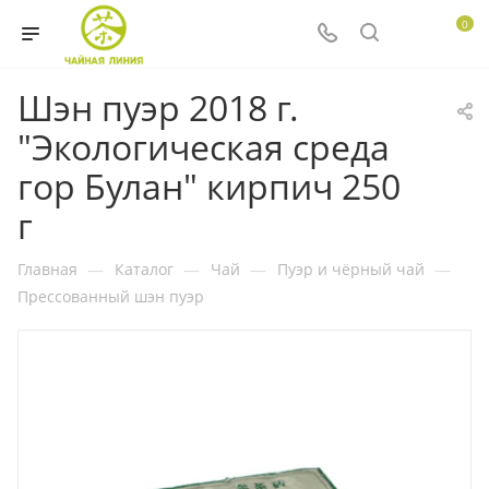
0
Шэн пуэр 2018 г.
"Экологическая среда
гор Булан" кирпич 250
г
Главная
—
Каталог
—
Чай
—
Пуэр и чёрный чай
—
Прессованный шэн пуэр