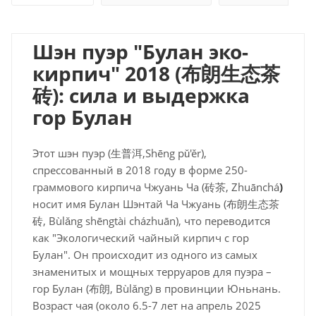
Шэн пуэр "Булан эко-
кирпич" 2018 (
布朗生
态茶
砖
): сила и выдержка
гор Булан
Этот шэн пуэр (生普洱,Shēng pǔ'ěr),
спрессованный в 2018 году в форме 250-
граммового кирпича Чжуань Ча (砖茶, Zhuānchá
)
носит имя Булан Шэнтай Ча Чжуань
(布朗生态茶
砖, Bùlǎng shēngtài cházhuān), что переводится
как "Экологический чайный кирпич с гор
Булан". Он происходит из одного из самых
знаменитых и мощных терруаров для пуэра –
гор Булан (布朗, Bùlǎng) в провинции Юньнань.
Возраст чая (около 6.5-7 лет на апрель 2025