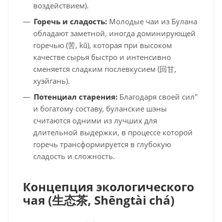
воздействием).
Горечь и сладость:
Молодые чаи из Булана
обладают заметной, иногда доминирующей
горечью (苦, kǔ), которая при высоком
качестве сырья быстро и интенсивно
сменяется сладким послевкусием (回甘,
хуэйгань).
Потенциал старения:
Благодаря своей сил"
и богатому составу, буланские шэны
считаются одними из лучших для
длительной выдержки, в процессе которой
горечь трансформируется в глубокую
сладость и сложность.
Концепция экологического
чая (
生
态茶
,
Shēngtài chá
)