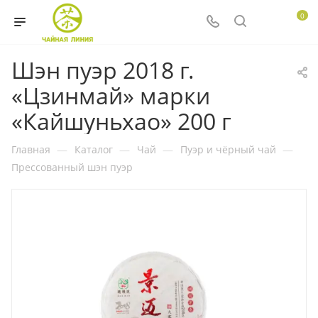
0
Шэн пуэр 2018 г.
«Цзинмай» марки
«Кайшуньхао» 200 г
Главная
—
Каталог
—
Чай
—
Пуэр и чёрный чай
—
Прессованный шэн пуэр