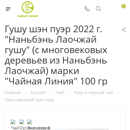
0
Гушу шэн пуэр 2022 г.
"Наньбэнь Лаочжай
гушу" (с многовековых
деревьев из Наньбэнь
Лаочжай) марки
"Чайная Линия" 100 гр
Главная
—
Каталог
—
Чай
—
Пуэр и чёрный чай
—
Прессованный шэн пуэр