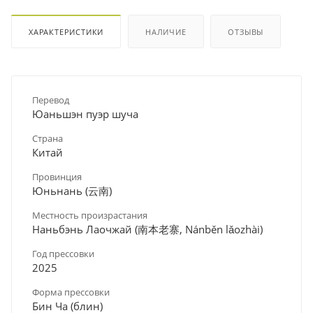
ХАРАКТЕРИСТИКИ
НАЛИЧИЕ
ОТЗЫВЫ
Перевод
Юаньшэн пуэр шуча
Страна
Китай
Провинция
Юньнань (云南)
Местность произрастания
Наньбэнь Лаочжай (南本老寨, Nánběn lǎozhài)
Год прессовки
2025
Форма прессовки
Бин Ча (блин)