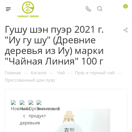
0
Гушу шэн пуэр 2021 г.
"Иу гу шу" (Древние
деревья из Иу) марки
"Чайная Линия" 100 г
Главная
—
Каталог
—
Чай
—
Пуэр и чёрный чай
—
Прессованный шэн пуэр