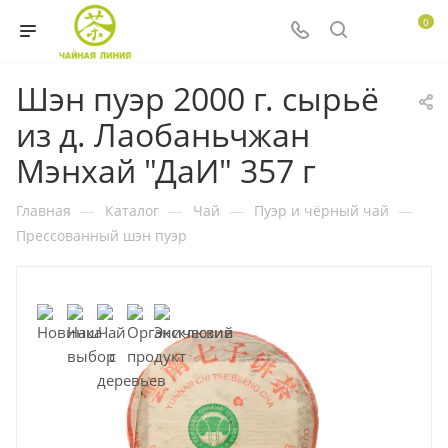
0
Шэн пуэр 2000 г. сырьё
из д. Лаобаньчжан
Мэнхай "ДаИ" 357 г
Главная
—
Каталог
—
Чай
—
Пуэр и чёрный чай
—
Прессованный шэн пуэр