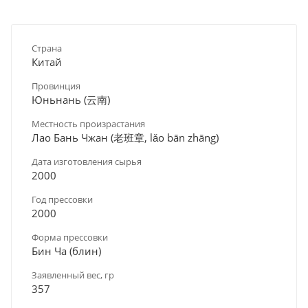
Страна
Китай
Провинция
Юньнань (云南)
Местность произрастания
Лао Бань Чжан (老班章, lǎo bān zhāng)
Дата изготовления сырья
2000
Год прессовки
2000
Форма прессовки
Бин Ча (блин)
Заявленный вес, гр
357