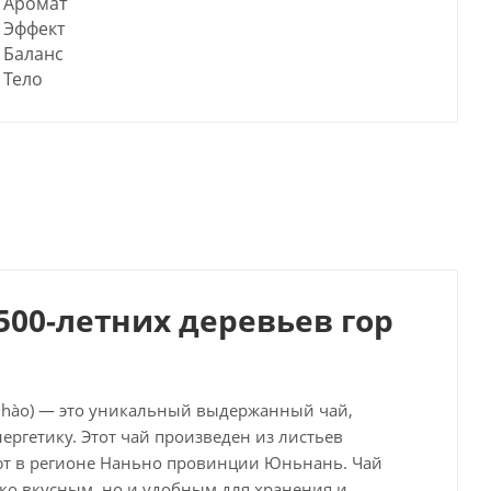
Аромат
Эффект
Баланс
Тело
500-летних деревьев гор
n hào) — это уникальный выдержанный чай,
ергетику. Этот чай произведен из листьев
ают в регионе Наньно провинции Юньнань. Чай
лько вкусным, но и удобным для хранения и