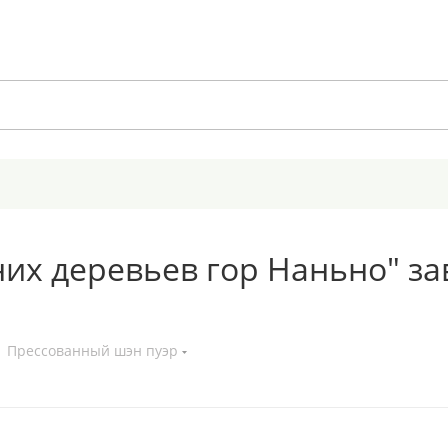
тних деревьев гор Наньно" з
Прессованный шэн пуэр