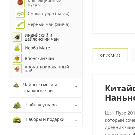
Коллекционные
пуэры
Смола пуэра (чагао)
Чёрный чай (хэйча)
Индийский и
цейлонский чай
Йерба Мате
ОПИСАНИЕ
Японский чай
Ароматизированный
чай
Чайные смеси и
Китайс
травяные чаи
Наньно
Чайная утварь
Шэн Пуэр 201
Наборы и подарки
который соче
древних чайн
прессован в 