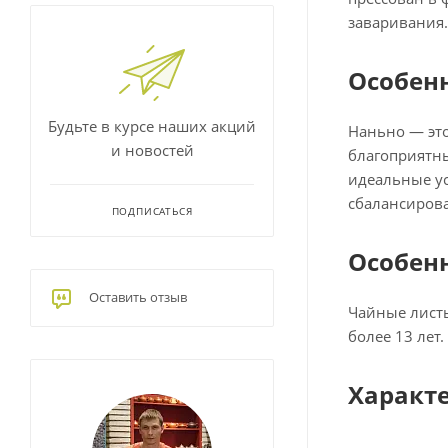
заваривания.
Особен
Будьте в курсе наших акций
Наньно — эт
и новостей
благоприятн
идеальные ус
сбалансиров
ПОДПИСАТЬСЯ
Особен
Оставить отзыв
Чайные листь
более 13 лет
Характ