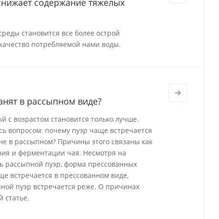
 снижает содержание тяжелых
реды становится все более острой
качество потребляемой нами воды.
анят в рассыпном виде?
й с возрастом становится только лучше.
ись вопросом: почему пуэр чаще встречается
а не в рассыпном? Причины этого связаны как
ения и ферментации чая. Несмотря на
ь рассыпной пуэр, форма прессованных
ще встречается в прессованном виде,
ной пуэр встречается реже. О причинах
 статье.