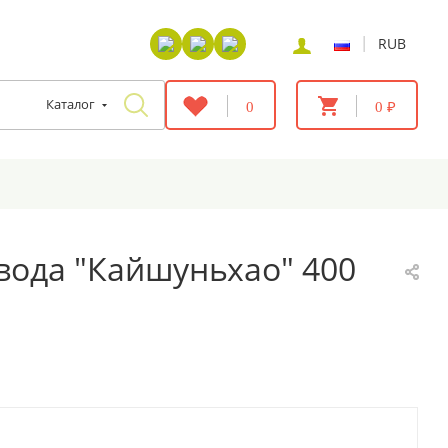
|
RUB
Каталог
0
0 ₽
авода "Кайшуньхао" 400