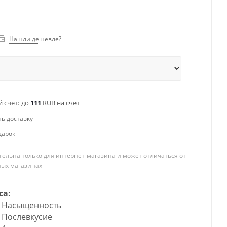
Нашли дешевле?
 счет:
до
111
RUB на счет
ть доставку
дарок
ельна только для интернет-магазина и может отличаться от
ных магазинах
са:
Насыщенность
Послевкусие