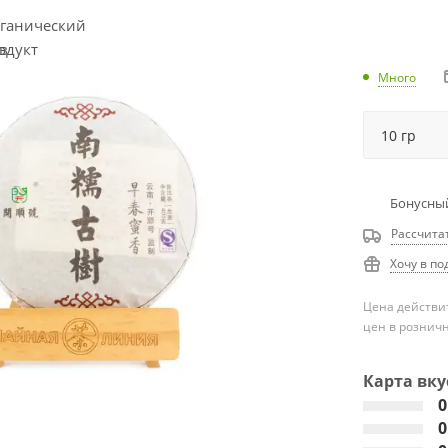
Много
Бонусный
Рассчита
Хочу в по
Цена действит
цен в рознич
Карта вку
0
0