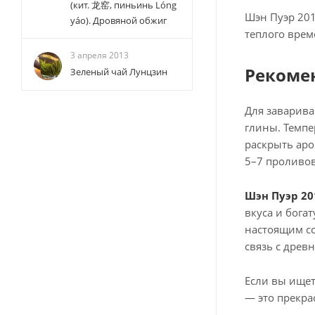
(кит. 龙窑, пиньинь Lóng
Шэн Пуэр 201
yáo). Дровяной обжиг
теплого врем
3 апреля 2013
Рекоме
Зеленый чай Лунцзин
Для заварива
глины. Темпе
раскрыть аро
5–7 проливов
Шэн Пуэр 20
вкуса и бога
настоящим со
связь с древ
Если вы ищет
— это прекр