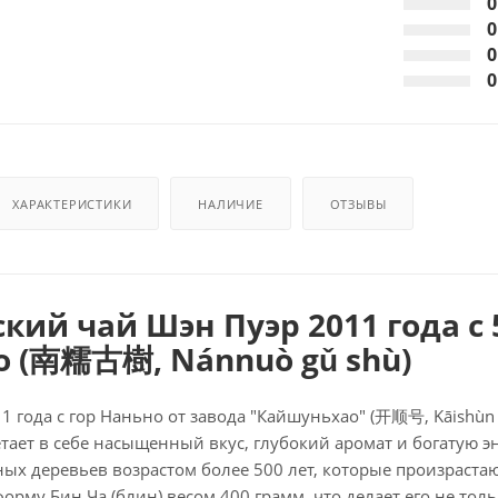
0
0
0
0
ХАРАКТЕРИСТИКИ
НАЛИЧИЕ
ОТЗЫВЫ
кий чай Шэн Пуэр 2011 года с 
 (
南糯古樹
, Nánnuò gǔ shù)
1 года с гор Наньно от завода "Кайшуньхао" (开顺号, Kāishù
тает в себе насыщенный вкус, глубокий аромат и богатую эн
ых деревьев возрастом более 500 лет, которые произраст
форму Бин Ча (блин) весом 400 грамм, что делает его не то