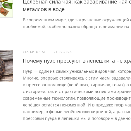
Целебная сила чая: как заваривание чая
металлов в воде
В современном мире, где загрязнение окружающей с
проблемой, особенно важно обращать внимание на 
СТАТЬИ О ЧАЕ
—
21.02.2025
Почему пуэр прессуют в лепёшки, а не хр
Пуэр — один из самых уникальных видов чая, которы
Многие, впервые сталкиваясь с этим чаем, задавал
в прессованном виде (лепёшках, кирпичах, точах), 
с историей, так и с практическими аспектами хран
современные технологии, позволяющие производит
лепёшек остаётся неизменной. И в продаже пуэр ча
например, в форме лепёшек или кирпичей, а рассып
прессовки пуэра в лепешки мы и поговорим в данной