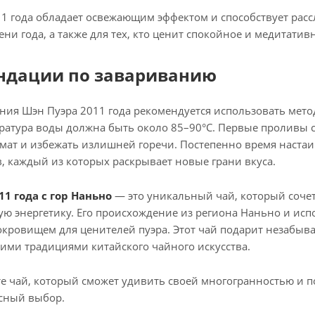
1 года обладает освежающим эффектом и способствует расс
ени года, а также для тех, кто ценит спокойное и медитатив
ндации по завариванию
ния Шэн Пуэра 2011 года рекомендуется использовать мето
ратура воды должна быть около 85–90°C. Первые проливы сл
мат и избежать излишней горечи. Постепенно время наста
, каждый из которых раскрывает новые грани вкуса.
11 года с гор Наньно
— это уникальный чай, который сочета
тую энергетику. Его происхождение из региона Наньно и ис
кровищем для ценителей пуэра. Этот чай подарит незабы
ними традициями китайского чайного искусства.
е чай, который сможет удивить своей многогранностью и по
асный выбор.