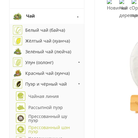
Чай
Белый чай (байча)
Жёлтый чай (хуанча)
Зелёный чай (люйча)
Улун (оолонг)
Красный чай (хунча)
Пуэр и чёрный чай
Чайная линия
Рассыпной пуэр
Прессованный шу
пуэр
Прессованный шэн
пуэр