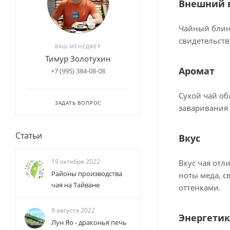
Внешний 
Чайный блин 
свидетельств
ВАШ МЕНЕДЖЕР
Тимур Золотухин
Аромат
+7 (995) 384-08-08
Сухой чай об
ЗАДАТЬ ВОПРОС
заваривания 
Статьи
Вкус
19 октября 2022
Вкус чая отл
Районы производства
ноты меда, с
чая на Тайване
оттенками.
9 августа 2022
Энергетик
Лун Яо - драконья печь