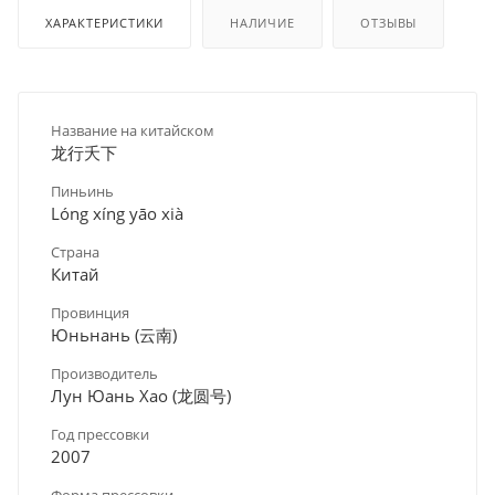
ХАРАКТЕРИСТИКИ
НАЛИЧИЕ
ОТЗЫВЫ
Название на китайском
龙行夭下
Пиньинь
Lóng xíng yāo xià
Страна
Китай
Провинция
Юньнань (云南)
Производитель
Лун Юань Хао (龙圆号)
Год прессовки
2007
Форма прессовки