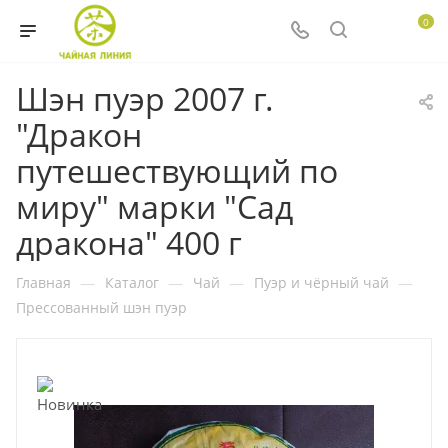
0
Шэн пуэр 2007 г.
"Дракон
путешествующий по
миру" марки "Сад
дракона" 400 г
Главная
—
Каталог
—
Чай
—
Пуэр и чёрный чай
—
Прессованный шэн пуэр