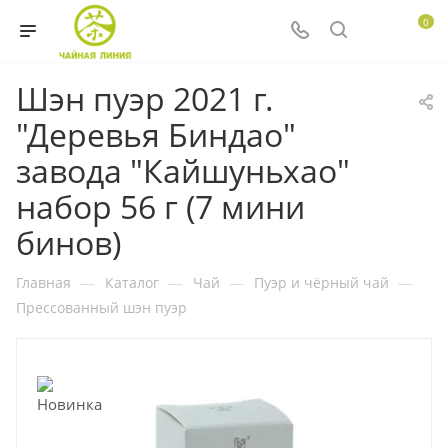
0
Шэн пуэр 2021 г.
"Деревья Биндао"
завода "Кайшуньхао"
набор 56 г (7 мини
бинов)
Главная
—
Каталог
—
Чай
—
Пуэр и чёрный чай
—
Прессованный шэн пуэр