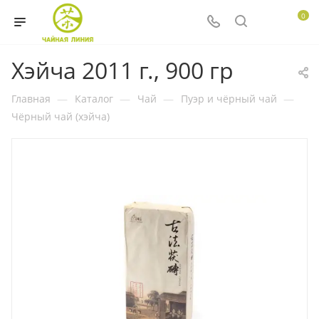
0
Хэйча 2011 г., 900 гр
Главная
—
Каталог
—
Чай
—
Пуэр и чёрный чай
—
Чёрный чай (хэйча)