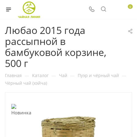
0
Любао 2015 года
рассыпной в
бамбуковой корзине,
500 г
Главная
—
Каталог
—
Чай
—
Пуэр и чёрный чай
—
Чёрный чай (хэйча)