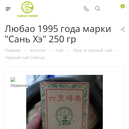
0
Любао 1995 года марки
"Сань Хэ" 250 гр
Главная
—
Каталог
—
Чай
—
Пуэр и чёрный чай
—
Чёрный чай (хэйча)