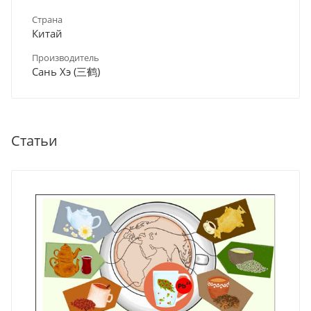
Страна
Китай
Производитель
Сань Хэ (三鹤)
Статьи