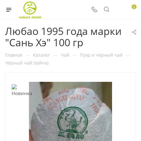
0
Любао 1995 года марки
"Сань Хэ" 100 гр
Главная
—
Каталог
—
Чай
—
Пуэр и чёрный чай
—
Чёрный чай (хэйча)