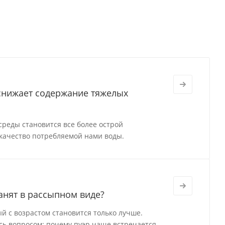
 снижает содержание тяжелых
реды становится все более острой
качество потребляемой нами воды.
анят в рассыпном виде?
й с возрастом становится только лучше.
ись вопросом: почему пуэр чаще встречается