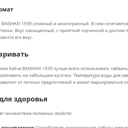
ромат
 BAISHAXI 1939 сложный и многогранный. В нем сочетаются
тенки. Вкус насыщенный, с приятной горчинкой и долгим по
вится его вкус.
аривать
ния Хэйча BAISHAXI 1939 лучше всего использовать гайва
азломить на небольшие кусочки. Температура воды для за
зависит от личных предпочтений и может варьироваться от
для здоровья
ет множеством полезных свойств:
 пищеварение:
Способствует нормализации работы желуд