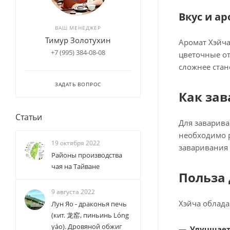
Вкус и а
ВАШ МЕНЕДЖЕР
Тимур Золотухин
Аромат Хэйча
+7 (995) 384-08-08
цветочные от
сложнее стано
ЗАДАТЬ ВОПРОС
Как зав
Статьи
Для заварива
необходимо р
19 октября 2022
заваривания 
Районы производства
чая на Тайване
Польза 
9 августа 2022
Хэйча облада
Лун Яо - драконья печь
(кит. 龙窑, пиньинь Lóng
yáo). Дровяной обжиг
Улучшает