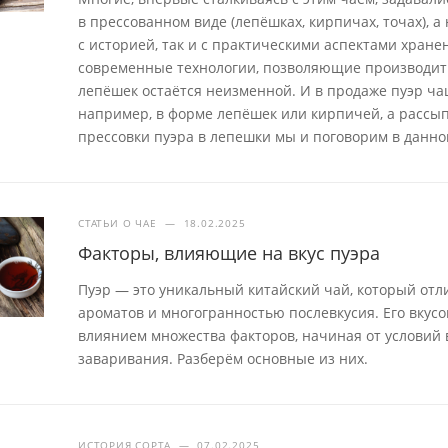
в прессованном виде (лепёшках, кирпичах, точах), 
с историей, так и с практическими аспектами хран
современные технологии, позволяющие производит
лепёшек остаётся неизменной. И в продаже пуэр ча
например, в форме лепёшек или кирпичей, а рассып
прессовки пуэра в лепешки мы и поговорим в данной
СТАТЬИ О ЧАЕ
—
18.02.2025
Факторы, влияющие на вкус пуэра
Пуэр — это уникальный китайский чай, который отл
ароматов и многогранностью послевкусия. Его вкус
влиянием множества факторов, начиная от условий
заваривания. Разберём основные из них.
ИСТОРИЯ СОРТА
—
07.02.2025