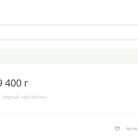
 400 г
Чёрный чай (хэйча)
Артик