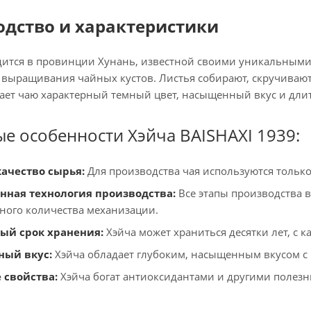
одство и характеристики
дится в провинции Хунань, известной своими уникальными
 выращивания чайных кустов. Листья собирают, скручивают
ает чаю характерный темный цвет, насыщенный вкус и дли
е особенности Хэйча BAISHAXI 1939:
качество сырья:
Для производства чая используются тольк
нная технология производства:
Все этапы производства 
ого количества механизации.
ый срок хранения:
Хэйча может храниться десятки лет, с 
ый вкус:
Хэйча обладает глубоким, насыщенным вкусом с 
 свойства:
Хэйча богат антиоксидантами и другими полез