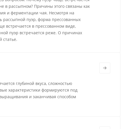
а не в рассыпном? Причины этого связаны как
ения и ферментации чая. Несмотря на
ь рассыпной пуэр, форма прессованных
ще встречается в прессованном виде,
ной пуэр встречается реже. О причинах
 статье.
ичается глубиной вкуса, сложностью
овые характеристики формируются под
 выращивания и заканчивая способом