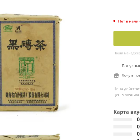
Нет в нали
Наши менеджеры
Бонусный
Хочу в по
Цена действит
цен в рознич
Карта вку
0
0
0