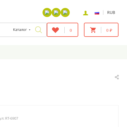
|
RUB
Каталог
0
0 ₽
ул:
RT-6907