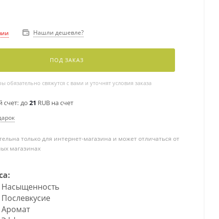
Нашли дешевле?
чии
ПОД ЗАКАЗ
 обязательно свяжутся с вами и уточнят условия заказа
 счет:
до
21
RUB на счет
дарок
ельна только для интернет-магазина и может отличаться от
ных магазинах
са:
Насыщенность
Послевкусие
Аромат