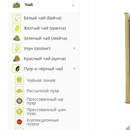
Чай
Белый чай (байча)
Жёлтый чай (хуанча)
Зелёный чай (люйча)
Улун (оолонг)
Красный чай (хунча)
Пуэр и чёрный чай
Чайная линия
Рассыпной пуэр
Прессованный шу
пуэр
Прессованный шэн
пуэр
Коллекционные
пуэры