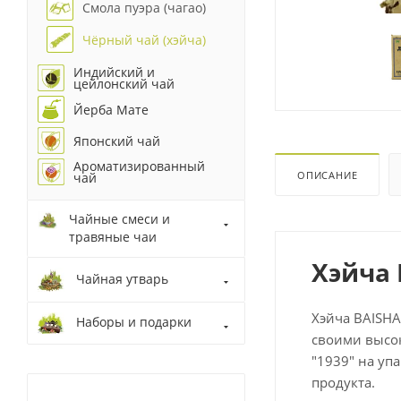
Смола пуэра (чагао)
Чёрный чай (хэйча)
Индийский и
цейлонский чай
Йерба Мате
Японский чай
Ароматизированный
ОПИСАНИЕ
чай
Чайные смеси и
травяные чаи
Хэйча 
Чайная утварь
Хэйча BAISHAX
Наборы и подарки
своими высо
"1939" на уп
продукта.