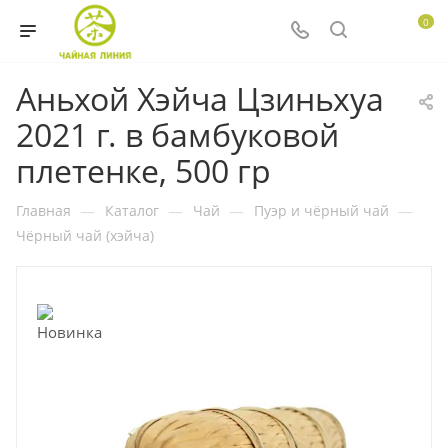
0
Аньхой Хэйча Цзиньхуа
2021 г. в бамбуковой
плетенке, 500 гр
Главная
—
Каталог
—
Чай
—
Пуэр и чёрный чай
—
Чёрный чай (хэйча)