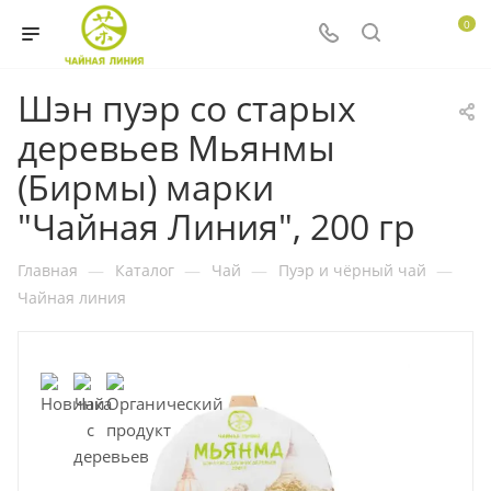
0
Шэн пуэр со старых
деревьев Мьянмы
(Бирмы) марки
"Чайная Линия", 200 гр
Главная
—
Каталог
—
Чай
—
Пуэр и чёрный чай
—
Чайная линия