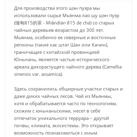
Для производства этого шэн пуэра мы
использовали сырьё Мьянма лао шу шэн пуэр
(缅甸815的茶 - Miǎndiàn 815 de chá) со старых
чайных деревьев возрастом до 300 лет.
Мьянма, особенно ее северные и восточные
регионы (такие как штат Шан или Качин),
граничащие с китайской провинцией
Юньнань, является частью исторического
ареала дикорастущего чайного дерева (Camellia
sinensis var. assamica).
Здесь сохранились обширные участки старых и
даже диких чайных лесов. Чай из Мьянмы,
хотя и обрабатывается часто по технологиям,
схожим с юньнаньскими, несет в себе
отпечаток уникального терруара – другой
почвы, климата, экосистемы. Это открывает
возможность познакомиться с иным