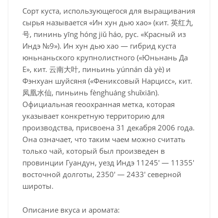
Сорт куста, использующегося для выращивания
сырья называется «Ин хун дью хао» (кит. 英红九
号, пининь yīng hóng jiǔ háo, рус. «Красный из
Индэ №9»). Ин хун дью хао — гибрид куста
юньнаньского крупнолистного («Юньнань Да
Е», кит. 云南大叶, пиньинь yúnnán dà yè) и
Фэнхуан шуйсяня («Фениксовый Нарцисс», кит.
凤凰水仙, пиньинь fènghuáng shuǐxiān).
Официальная геоохранная метка, которая
указывает конкретную территорию для
производства, присвоена 31 декабря 2006 года.
Она означает, что таким чаем можно считать
только чай, который был произведен в
провинции Гуандун, уезд Индэ 11245′ — 11355′
восточной долготы, 2350′ — 2433′ северной
широты.
Описание вкуса и аромата: