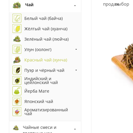
Чай
Белый чай (байча)
Жёлтый чай (хуанча)
Зелёный чай (люйча)
Улун (оолонг)
Красный чай (хунча)
Пуэр и чёрный чай
Индийский и
цейлонский чай
Йерба Мате
Японский чай
Ароматизированный
чай
Чайные смеси и