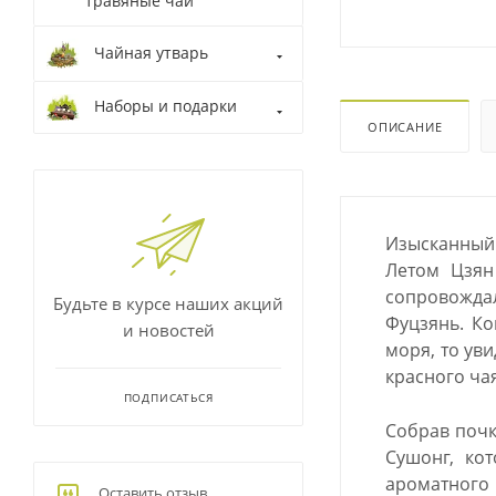
травяные чаи
Чайная утварь
Наборы и подарки
ОПИСАНИЕ
Изысканный 
Летом Цзян
сопровождал
Будьте в курсе наших акций
Фуцзянь. Ко
и новостей
моря, то ув
красного ча
ПОДПИСАТЬСЯ
Собрав почк
Сушонг, ко
ароматного 
Оставить отзыв