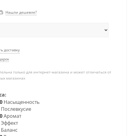
Нашли дешевле?
ть доставку
дарок
ельна только для интернет-магазина и может отличаться от
ных магазинах
са:
0
Насыщенность
Послевкусие
0
Аромат
Эффект
Баланс