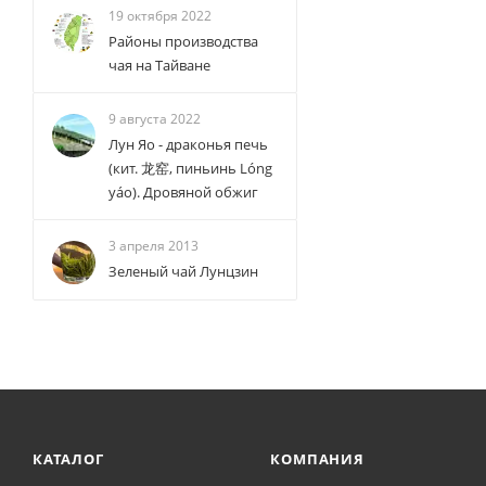
19 октября 2022
Районы производства
чая на Тайване
9 августа 2022
Лун Яо - драконья печь
(кит. 龙窑, пиньинь Lóng
yáo). Дровяной обжиг
3 апреля 2013
Зеленый чай Лунцзин
КАТАЛОГ
КОМПАНИЯ