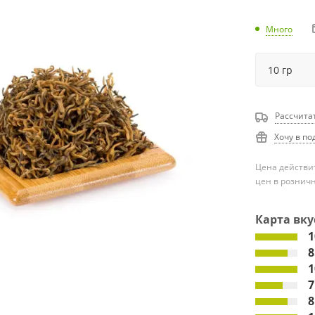
Много
Рассчита
Хочу в по
Цена действит
цен в рознич
Карта вку
1
8
1
7
8