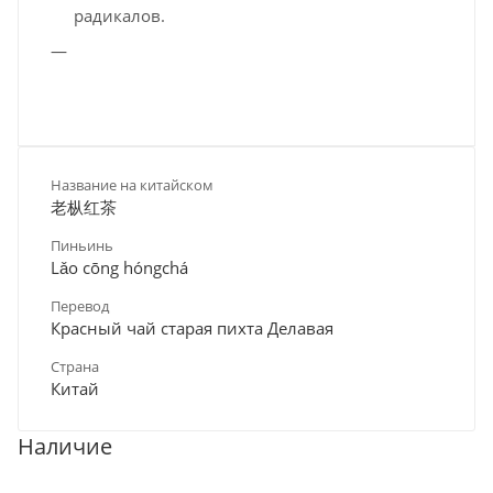
радикалов.
Название на китайском
老枞红茶
Пиньинь
Lǎo cōng hóngchá
Перевод
Красный чай старая пихта Делавая
Страна
Китай
Наличие