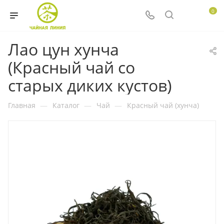
0
Лао цун хунча
(Красный чай со
старых диких кустов)
Главная
—
Каталог
—
Чай
—
Красный чай (хунча)