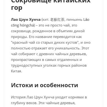
гор
Лао Цзун Хунча
(кит. 老枞红茶, пиньинь
Lǎo
cōng hóngchá
) – это не просто чай, это
сокровище, рожденное в объятиях дикой
природы. Его название переводится как
"красный чай со старых диких кустов", и оно
полностью отражает его уникальность. Этот
чай собирают с древних чайных деревьев,
произрастающих в самых отдаленных и
труднодоступных уголках горных районов
Китая.
Истоки и особенности
История Лао Цзун Хунча уходит корнями в
глубину веков. Эти чайные деревья,