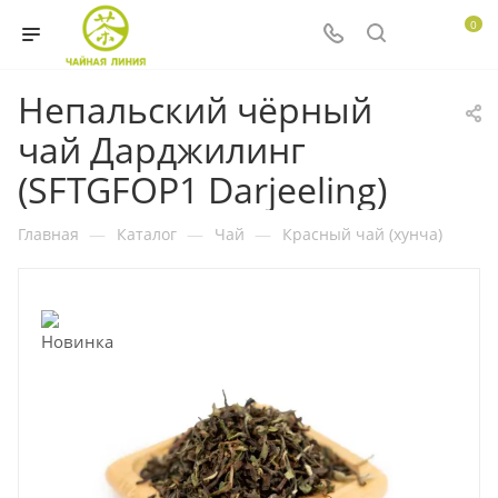
0
Непальский чёрный
чай Дарджилинг
(SFTGFOP1 Darjeeling)
Главная
—
Каталог
—
Чай
—
Красный чай (хунча)