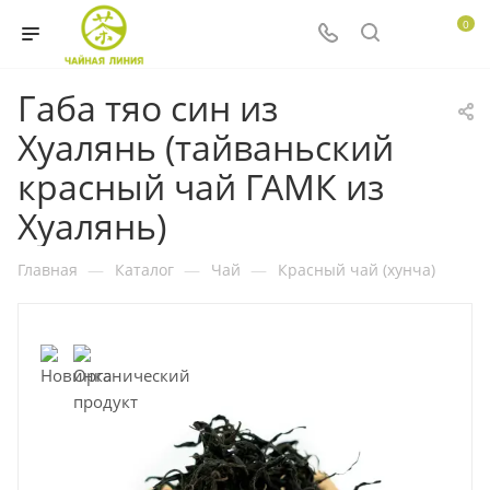
0
Габа тяо син из
Хуалянь (тайваньский
красный чай ГАМК из
Хуалянь)
Главная
—
Каталог
—
Чай
—
Красный чай (хунча)