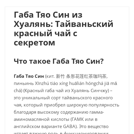
Габа Тяо Син из
Хуалянь: Тайваньский
красный чай с
секретом
Что такое Габа Тяо Син?
Габа Тяо Син
(кит. 新竹 条形花莲红茶珈玛茶,
пиньинь Xīnzhú tiáo xíng huālián hóngchá jiā mǎ
chá) (Красный габа чай из Хуалянь Синчжу) –
это уникальный сорт тайваньского красного
чая, который приобрел широкую популярность
благодаря высокому содержанию гамма-
аминомасляной кислоты (ГАМК или в
английском варианте GABA). Это вещество
играет важную роль в функционировании