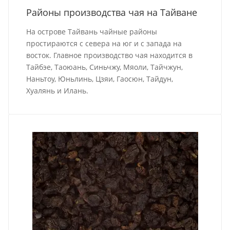
Районы производства чая на Тайване
На острове Тайвань чайные районы
простираются с севера на юг и с запада на
восток. Главное производство чая находится в
Тайбэе, Таоюань, Синьчжу, Мяоли, Тайчжун,
Наньтоу, Юньлинь, Цзяи, Гаосюн, Тайдун,
Хуалянь и Илань.