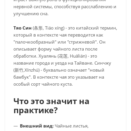
нервной системы, способствуя расслаблению и
улучшению сна.
Тяо Син
(条形, Tiáo xíng) - это китайский термин,
который в контексте чая переводится как
"палочкообразный" или "стрижневой". Он
описывает форму чайного листа после
обработки. Хуалянь (花莲, Huālián) - это
название города и уезда на Тайване. Синчжу
(新竹,Xīnzhú) - буквально означает "новый
бамбук". В контексте чая это указывает на
особый сорт чайного куста.
Что это значит на
практике?
Внешний вид:
Чайные листья,