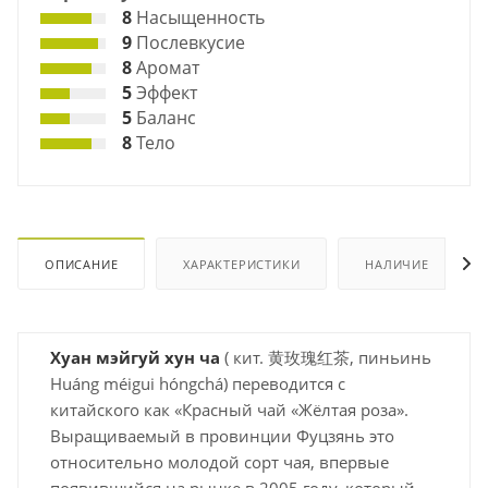
8
Насыщенность
9
Послевкусие
8
Аромат
5
Эффект
5
Баланс
8
Тело
ОПИСАНИЕ
ХАРАКТЕРИСТИКИ
НАЛИЧИЕ
Хуан мэйгуй хун ча
( кит. 黄玫瑰红茶, пиньинь
Huáng méigui hóngchá) переводится с
китайского как «Красный чай «Жёлтая роза».
Выращиваемый в провинции Фуцзянь это
относительно молодой сорт чая, впервые
появившийся на рынке в 2005 году, который