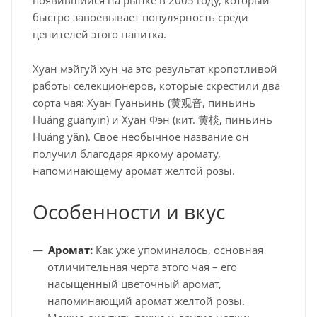
быстро завоевывает популярность среди
ценителей этого напитка.
Хуан мэйгуй хун ча это результат кропотливой
работы селекционеров, которые скрестили два
сорта чая: Хуан Гуаньинь (黄观音, пиньинь
Huáng guānyīn) и Хуан Фэн (кит. 黄棪, пиньинь
Huáng yǎn). Свое необычное название он
получил благодаря яркому аромату,
напоминающему аромат желтой розы.
Особенности и вкус
Аромат:
Как уже упоминалось, основная
отличительная черта этого чая – его
насыщенный цветочный аромат,
напоминающий аромат желтой розы.