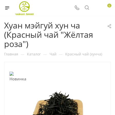
0
Хуан мэйгуй хун ча
(Красный чай "Жёлтая
роза")
Главная
—
Каталог
—
Чай
—
Красный чай (хунча)