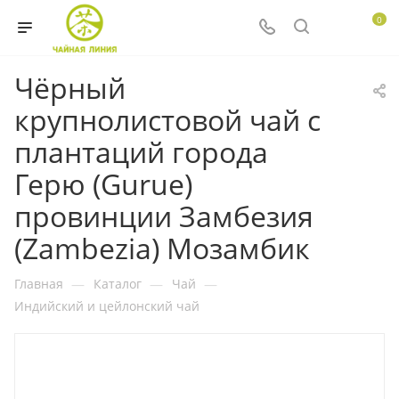
0
Чёрный
крупнолистовой чай с
плантаций города
Герю (Gurue)
провинции Замбезия
(Zambezia) Мозамбик
Главная
—
Каталог
—
Чай
—
Индийский и цейлонский чай