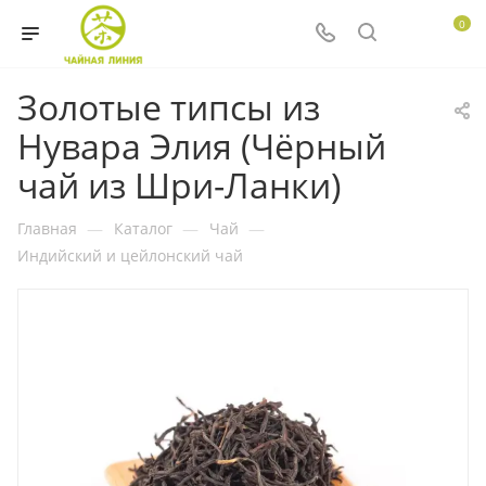
0
Золотые типсы из
Нувара Элия (Чёрный
чай из Шри-Ланки)
Главная
—
Каталог
—
Чай
—
Индийский и цейлонский чай