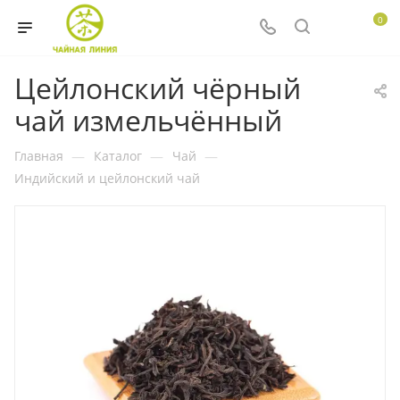
0
Цейлонский чёрный
чай измельчённый
Главная
—
Каталог
—
Чай
—
Индийский и цейлонский чай