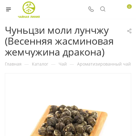
0
Чуньцзи моли лунчжу
(Весенняя жасминовая
жемчужина дракона)
Главная
—
Каталог
—
Чай
—
Ароматизированный чай