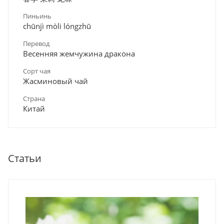
Пиньинь
chūnjì mòli lóngzhū
Перевод
Весенняя жемчужина дракона
Сорт чая
Жасминовый чай
Страна
Китай
Статьи