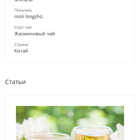
Пиньинь
mòli lóngzhū
Сорт чая
Жасминовый чай
Страна
Китай
Статьи