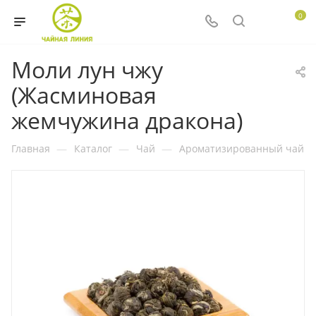
0
Моли лун чжу
(Жасминовая
жемчужина дракона)
Главная
—
Каталог
—
Чай
—
Ароматизированный чай