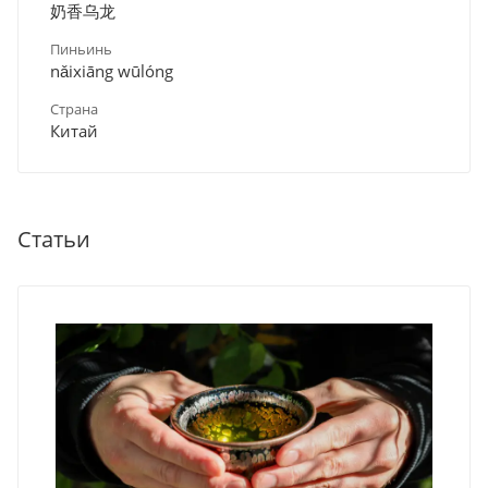
奶香乌龙
Пиньинь
nǎixiāng wūlóng
Страна
Китай
Статьи