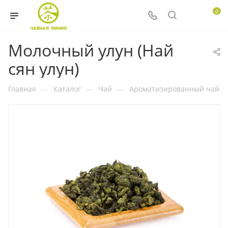
0
Молочный улун (Най
сян улун)
Главная
—
Каталог
—
Чай
—
Ароматизированный чай