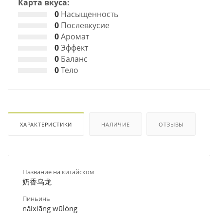
Карта вкуса:
0
Насыщенность
0
Послевкусие
0
Аромат
0
Эффект
0
Баланс
0
Тело
ХАРАКТЕРИСТИКИ
НАЛИЧИЕ
ОТЗЫВЫ
Название на китайском
奶香乌龙
Пиньинь
nǎixiāng wūlóng