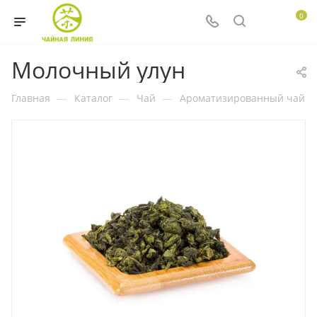
0
Молочный улун
Главная
—
Каталог
—
Чай
—
Ароматизированный чай