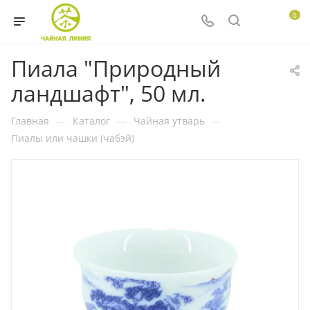
0
Пиала "Природный
ландшафт", 50 мл.
Главная
—
Каталог
—
Чайная утварь
—
Пиалы или чашки (чабэй)