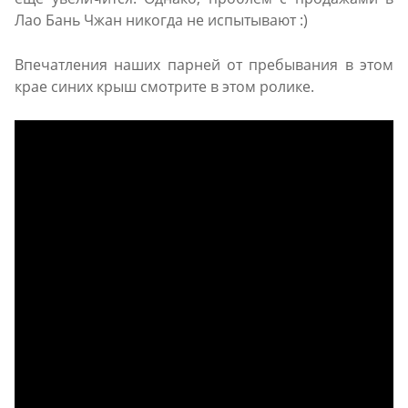
Лао Бань Чжан никогда не испытывают :)
Впечатления наших парней от пребывания в этом
крае синих крыш смотрите в этом ролике.