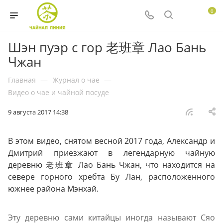
0
Шэн пуэр с гор 老班章 Лао Бань
Чжан
Главная
—
Журнал о чае
—
Видео о чае и чайной посуде
9 августа 2017 14:38
В этом видео, снятом весной 2017 года, Александр и
Дмитрий приезжают в легендарную чайную
деревню 老班章 Лао Бань Чжан, что находится на
севере горного хребта Бу Лан, расположенного
южнее района Мэнхай.
Эту деревню сами китайцы иногда называют Сяо