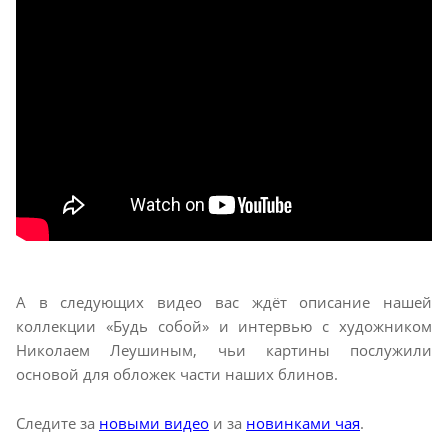
А в следующих видео вас ждёт описание нашей
коллекции «Будь собой» и интервью с художником
Николаем Леушиным, чьи картины послужили
основой для обложек части наших блинов.
Следите за
новыми видео
и за
новинками чая
.