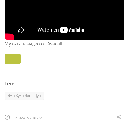
Музыка в видео от Asacall
Теги
Фэн Хуан Дань Цун
НАЗАД К СПИСКУ