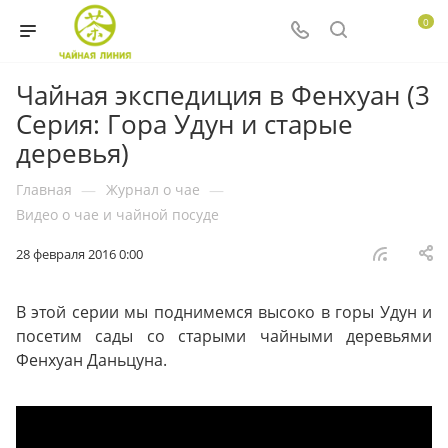
0
Чайная экспедиция в Фенхуан (3
Серия: Гора Удун и старые
деревья)
Главная
—
Журнал о чае
—
Видео о чае и чайной посуде
28 февраля 2016 0:00
В этой серии мы поднимемся высоко в горы Удун и
посетим сады со старыми чайными деревьями
Фенхуан Даньцуна.