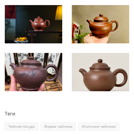
Теги
Чайная посуда
Форма чайника
Исинские чайники