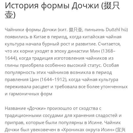
История формы Дочжи (掇只
壶)
Чайники формы Дочжи (кит. 掇只壶, пиньинь Duōzhǐ hú)
появились в Китае в период, когда китайская чайная
культура начала бурный рост и развитие. Считается,
что их корни уходят в эпоху династии Мин (1368–
1644), когда традиция изготовления чайников из
глины приобрела особенно высокий статус. Особая
популярность этих чайников возникла в период
правления Цин (1644–1912), когда чайная культура
переживала расцвет и требовала все более утонченных
и гармоничных форм
Название «Дочжи» произошло от сходства с
традиционными сосудами для хранения сладостей и
приправ, которые были популярны в Исине. Чайник
Дочжи был увековечен в «Хрониках округа Исин» (宜兴